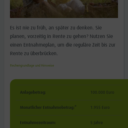
Ob K
Es ist nie zu früh, an später zu denken. Sie
r
eine
planen, vorzeitig in Rente zu gehen? Nutzen Sie
gönn
einen Entnahmeplan, um die reguläre Zeit bis zur
inves
Rente zu überbrücken.
Rechen
Rechengrundlage und Hinweise
Euro
Anlagebetrag:
100.000 Euro
Monatlicher Entnahmebetrag:*
1.955 Euro
Entnahmezeitraum:
5 Jahre