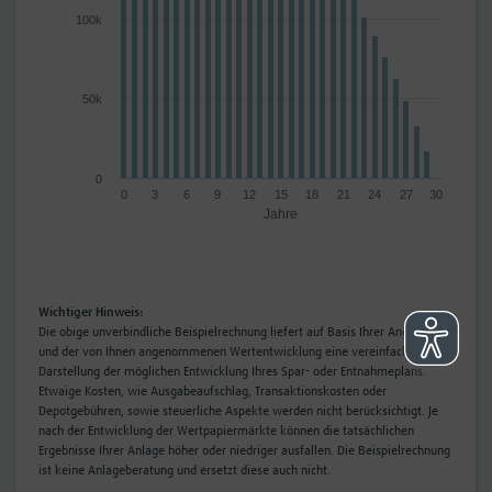
100k
50k
0
0
3
6
9
12
15
18
21
24
27
30
Jahre
Wichtiger Hinweis:
Die obige unverbindliche Beispielrechnung liefert auf Basis Ihrer Angaben
und der von Ihnen angenommenen Wertentwicklung eine vereinfachte
Darstellung der möglichen Entwicklung Ihres Spar- oder Entnahmeplans.
Etwaige Kosten, wie Ausgabeaufschlag, Transaktionskosten oder
Depotgebühren, sowie steuerliche Aspekte werden nicht berücksichtigt. Je
nach der Entwicklung der Wertpapiermärkte können die tatsächlichen
Ergebnisse Ihrer Anlage höher oder niedriger ausfallen. Die Beispielrechnung
ist keine Anlageberatung und ersetzt diese auch nicht.