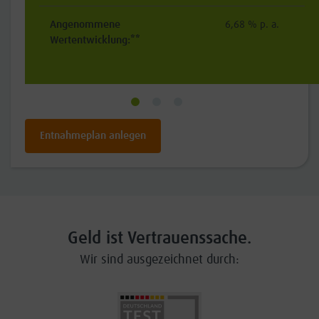
 a.
Angenommene
6,68 % p. a.
Wertentwicklung:**
Entnahmeplan anlegen
Geld ist Vertrauenssache.
Wir sind ausgezeichnet durch: