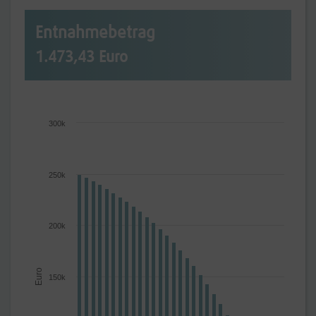
Entnahmebetrag
1.473,43 Euro
300k
250k
200k
Euro
150k