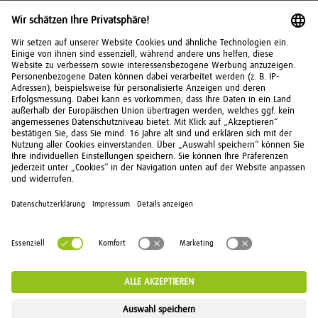
Risikohinweise
Investitionen in Wertpapiere, Tages- und Festgeld
unterliegen bestimmten Risiken. Diese können
kumuliert oder einzeln auftreten. Die
Chancen und
Risiken
im Überblick.
© 2026 FNZ Bank
Kontakt
Über uns
Impressum
Datenschutz
Recht
IT-Sicherheit
Einlagensicherung
Barrierefreiheit
Cookies
Vertrag widerrufen