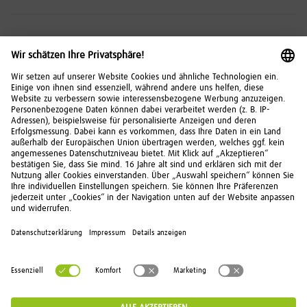
Risikohinweise
Investitionen in Wertpapiere, Tages- und Festgeld
unterliegen bestimmten Risiken. Diese können
kumuliert oder einzeln auftreten. Die
Chancen und
Risiken
im Überblick.
© 2026 FNZ Bank
Kontakt
Über uns
Impressum
Datenschutz
Recht
IT-Sicherheit
Einlagensicherung