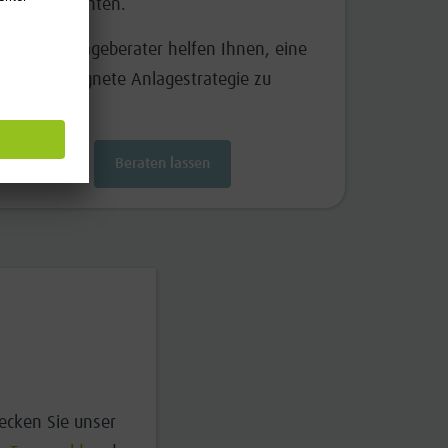
planen möchten.
Unsere Anlageberater helfen Ihnen, eine
für Sie geeignete Anlagestrategie zu
finden.
Beraten lassen
decken Sie unser