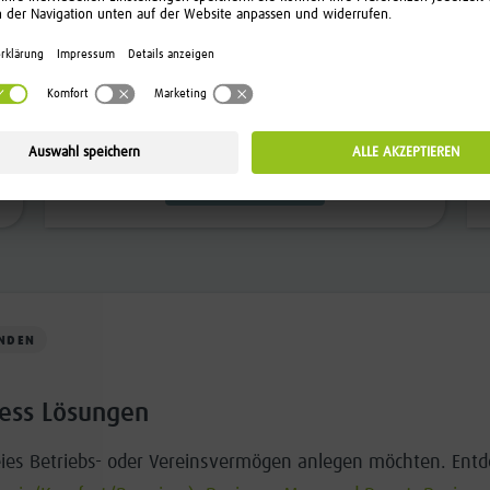
müssen.
Unsere Experten managen und
überwachen Ihr ETF-Portfolio.
Managen lassen
NDEN
ess Lösungen
 freies Betriebs- oder Vereinsvermögen anlegen möchten. Ent