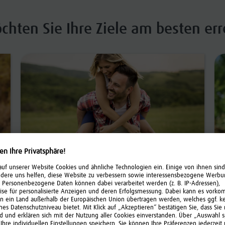
chten Sie Ihre Ziele am besten err
Managen lassen
Für alle, die ihr Geld anlegen möchten,
ohne sich selbst darum kümmern zu