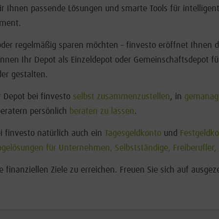
ir Ihnen passende Lösungen und smarte Tools für intellig
ement.
n oder regelmäßig sparen möchten
finvesto eröffnet Ihnen d
–
önnen Ihr Depot als Einzeldepot oder Gemeinschaftsdepot f
er gestalten.
r Depot bei finvesto
selbst zusammenzustellen
, in
gemanagt
eratern persönlich
beraten zu lassen
.
 finvesto natürlich auch ein
Tagesgeldkonto
und
Festgeldk
gelösungen für Unternehmen, Selbstständige, Freiberufler, 
e finanziellen Ziele zu erreichen. Freuen Sie sich auf ausge