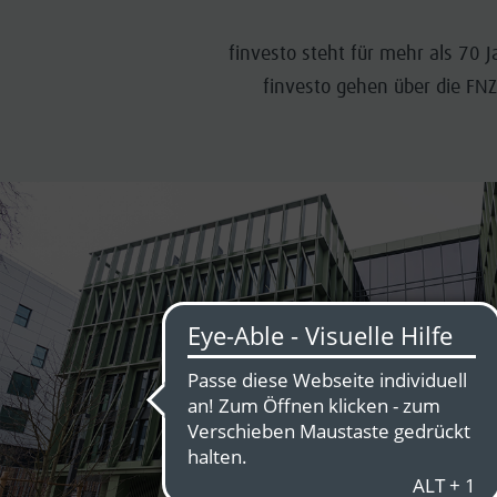
finvesto steht für mehr als 70 
finvesto gehen über die F