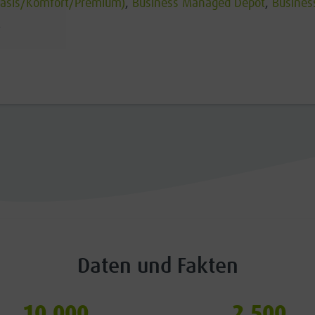
Basis/Komfort/Premium)
,
Business Managed Depot
,
Busines
.
Daten und Fakten
10.000
2.500