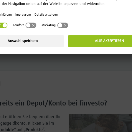
Festgeldkonto eröffnen
reits ein Depot/Konto bei finvesto?
und eröffnen Sie bequem über Ihr
agesgeldkonto. Klicken Sie im
rodukte
“ auf „
Produkte
“.