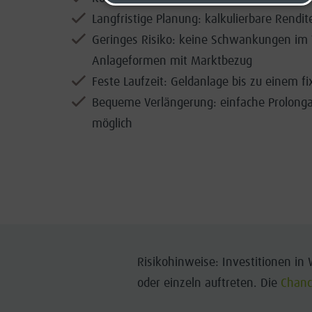
Langfristige Planung: kalkulierbare Rendit
Geringes Risiko: keine Schwankungen im 
Anlageformen mit Marktbezug
Feste Laufzeit: Geldanlage bis zu einem f
Bequeme Verlängerung: einfache Prolonga
möglich
Risikohinweise: Investitionen in
oder einzeln auftreten. Die
Chanc