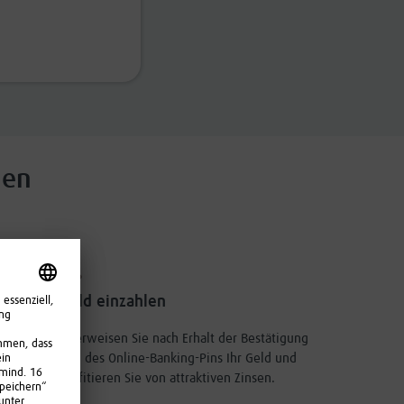
nen
3.
Geld einzahlen
Überweisen Sie nach Erhalt der Bestätigung
und des Online-Banking-Pins Ihr Geld und
profitieren Sie von attraktiven Zinsen.