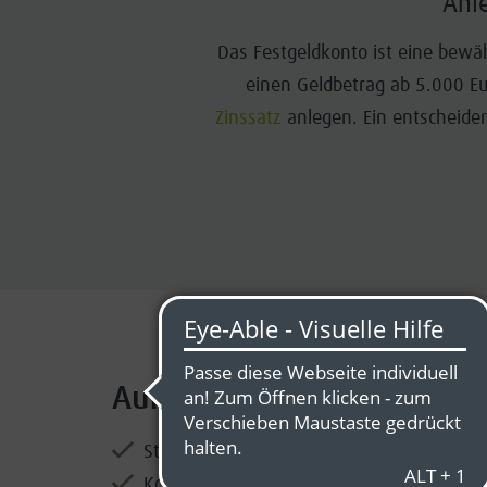
Anl
Das Festgeldkonto ist eine bewä
einen Geldbetrag ab 5.000 Eu
Zinssatz
anlegen. Ein entscheiden
Auf einen Blick
Stabile Rendite: fester Zinssatz über die 
Kontoführung: kostenlos