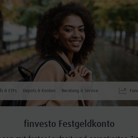
s & ETFs
Depots & Konten
Beratung & Service
Fon
finvesto Festgeldkonto