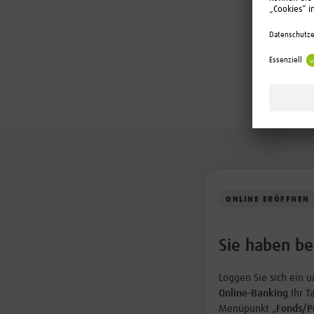
ONLINE ERÖFFNEN
Sie haben be
Loggen Sie sich ein 
Online-Banking
Ihr T
Menüpunkt „
Fonds/P