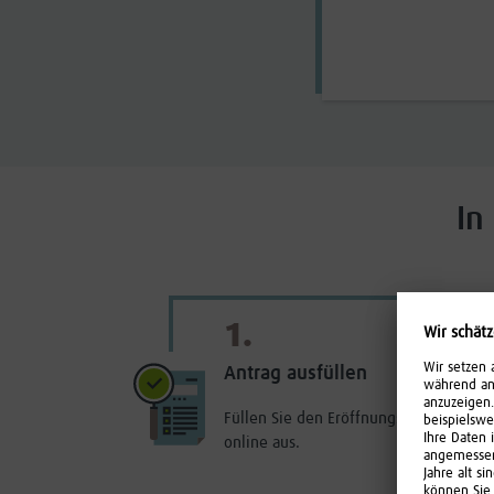
In
1.
Antrag ausfüllen
Füllen Sie den Eröffnungsantrag beq
online aus.