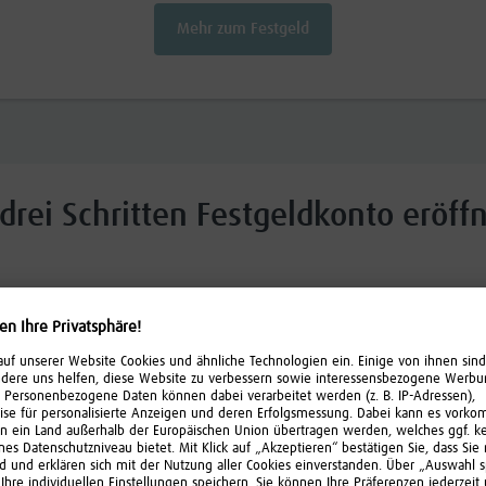
Mehr zum Festgeld
 drei Schritten Festgeldkonto eröff
2.
Legitimation durchführen
Bestätigen Sie Ihre Identität einfach per
uem
Videoident.