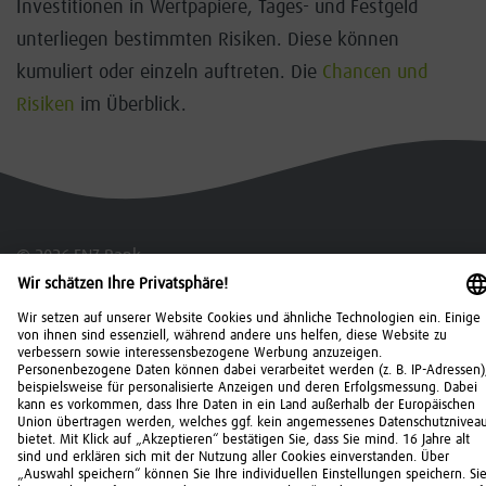
Investitionen in Wertpapiere, Tages- und Festgeld
unterliegen bestimmten Risiken. Diese können
kumuliert oder einzeln auftreten. Die
Chancen und
Risiken
im Überblick.
© 2026 FNZ Bank
Kontakt
Über uns
Impressum
Datenschutz
Recht
IT-Sicherheit
Einlagensicherung
Barrierefreiheit
Cookies
Vertrag widerrufen