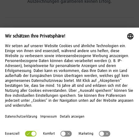
Auszeichnungen garantieren keinen Erfolg.
Risikohinweise
Investitionen in Wertpapiere, Tages- und Festgeld
unterliegen bestimmten Risiken. Diese können
kumuliert oder einzeln auftreten. Die
Chancen und
Risiken
im Überblick.
© 2026 FNZ Bank
Kontakt
Über uns
Impressum
Datenschutz