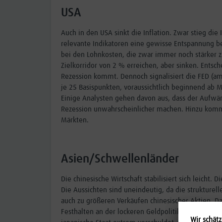
USA
Auch in den USA sinkt die Inflation. Zwar stieg die
relevante Indikatoren eine gewisse Entspannung bei 
bei den Lohnkosten, die zwar immer noch stärker z
Zielkorridor von 2 % erreichen, aber sinken. Entsch
Rezession kommt. Dennoch signalisiert die FED (am
je 25 Basispunkten, voraussichtlich beginnend ab M
Einige Analysten gehen davon aus, dass der Aufwär
Rezession unwahrscheinlicher machen. Hinzu komm
Märkten.
Asien/Schwellenländer
Die chinesische Wirtschaft stabilisiert sich leicht.
Die Aussichten sind uneindeutig, da die struktur
auch zu größeren Verkäufen chinesischer Aktien. Da
Festhalten an der lockeren Geldpolitik über niedri