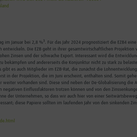
hland
3
lag im Januar bei 2,8 %
. Für das Jahr 2024 prognostiziert die EZB4 ein
ch entwickeln. Die EZB geht in ihrer gesamtwirtschaftlichen Projekt
hohen Zinsen und der schwache Export. Interessant wird die Entwicklung
 zu bekämpfen und andererseits die Konjunktur nicht zu stark zu belas
s gibt es auch Mitglieder im EZB-Rat, die zunächst die Lohnentwicklun
t in der Projektion, die im Juni erscheint, enthalten sind. Somit gehe
eiber weiter vorhanden sind. Diese sind neben der De-Globalisierung di
n negativen Einflussfaktoren trotzen können und von den Zinssenkunge
inne der Unternehmen, so dass wir auch hier von einer Seitwärtsbew
essant; diese Papiere sollten im laufenden Jahr von den sinkenden Zins
de.html