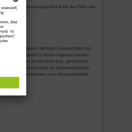
Verhältnisse (Bewertungsmaßstab für den Preis von
. Schwerpunkte könnten demnach Unternehmen mit
it hohem Marktanteil in ihrem Segment werden,
, die in Papiere mit flexiblen bzw. gemischten
ntansätzen. Beimischungen im Technologiesektor
 soweit ein annehmbares Kurs-/Risikoverhältnis