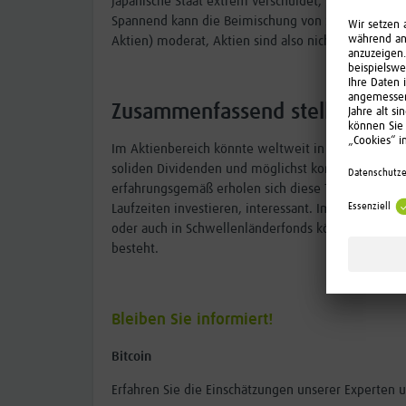
japanische Staat extrem verschuldet, was Zinserh
Spannend kann die Beimischung von Schwellenlände
Aktien) moderat, Aktien sind also nicht teuer. Au
Zusammenfassend stellen wir F
Im Aktienbereich könnte weltweit in Titel invest
soliden Dividenden und möglichst konjunkturunab
erfahrungsgemäß erholen sich diese Titel schnelle
Laufzeiten investieren, interessant. Im Mischfon
oder auch in Schwellenländerfonds können für gewi
besteht.
Bleiben Sie informiert!
Bitcoin
Erfahren Sie die Einschätzungen unserer Experten 