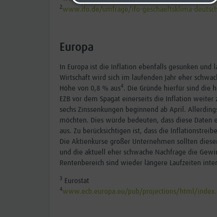
2
www.ifo.de/umfrage/ifo-geschaeftsklima-deutsc
Europa
In Europa ist die Inflation ebenfalls gesunken und 
Wirtschaft wird sich im laufenden Jahr eher schwa
4
Höhe von 0,8 % aus
. Die Gründe hierfür sind die 
EZB vor dem Spagat einerseits die Inflation weiter
sechs Zinssenkungen beginnend ab April. Allerding
möchten. Dies würde bedeuten, dass diese Daten ers
aus. Zu berücksichtigen ist, dass die Inflationstr
Die Aktienkurse großer Unternehmen sollten diese
und die aktuell eher schwache Nachfrage die Gew
Rentenbereich sind wieder längere Laufzeiten inter
3
Eurostat
4
www.ecb.europa.eu/pub/projections/html/index.