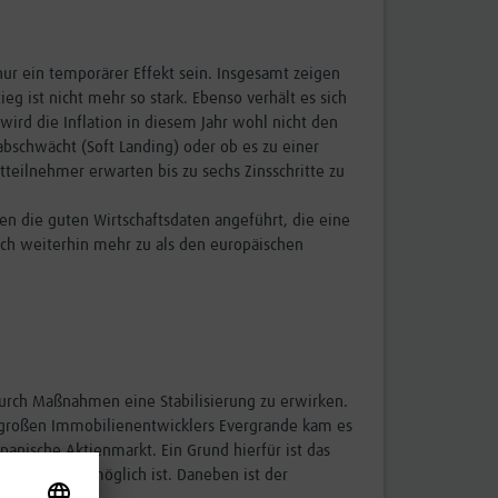
 nur ein temporärer Effekt sein. Insgesamt zeigen
eg ist nicht mehr so stark. Ebenso verhält es sich
ird die Inflation in diesem Jahr wohl nicht den
 abschwächt (Soft Landing) oder ob es zu einer
teilnehmer erwarten bis zu sechs Zinsschritte zu
en die guten Wirtschaftsdaten angeführt, die eine
ch weiterhin mehr zu als den europäischen
at durch Maßnahmen eine Stabilisierung zu erwirken.
n großen Immobilienentwicklers Evergrande kam es
panische Aktienmarkt. Ein Grund hierfür ist das
 und den USA möglich ist. Daneben ist der