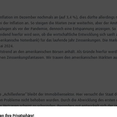
 Inflation im Dezember nochmals an (auf 3,4 %), dies dürfte allerdings
der Inflation an. So steigen die Mieten zwar weiterhin, aber der Ansti
ulegen als vor der Pandemie, dennoch eine Entspannung anzeigen. So w
eidend hierfür wird sein, ob die wirtschaftliche Entwicklung sich sanft
erikanische Notenbank) für das laufende Jahr Zinssenkungen. Die Markt
ai 2024.
tstrend an den amerikanischen Börsen anhält. Als Gründe hierfür werd
en Zinssenkungsfantasien. Wir trauen den amerikanischen Märkten au
 Die „Achillesferse“ bleibt der Immobiliensektor. Hier versucht der Sta
ellen Probleme nicht behoben wurden. Durch die Abwicklung des erste
s Vertrauen scheint zu schwinden. Besonders gut entwickelt sich der ja
ge Zinsen, was aufgrund der niedrigen Inflation im Vergleich zu Europa