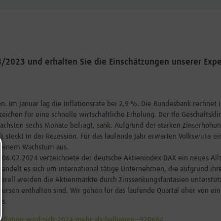
4/2023 und erhalten Sie die Einschätzungen unserer Expe
gen. Im Januar lag die Inflationsrate bei 2,9 %. Die Bundesbank rechnet 
zeichen für eine schnelle wirtschaftliche Erholung. Der Ifo Geschäftskl
nächsten sechs Monate befragt, sank. Aufgrund der starken Zinserhöhun
steckt in der Rezession. Für das laufende Jahr erwarten Volkswirte e
n einem Wachstum aus.
m 06.02.2024 verzeichnete der deutsche Aktienindex DAX ein neues All
andelt es sich um international tätige Unternehmen, die aufgrund ihr
nerell werden die Aktienmärkte durch Zinssenkungsfantasien unterstütz
nkursen enthalten sind. Wir gehen für das laufende Quartal eher von e
us.
flation-wird-sich-2024-mehr-als-halbieren--920684