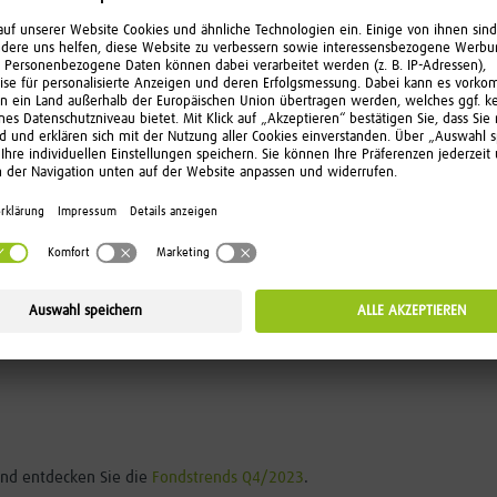
öhungen schwerer macht.
rfonds aus Diversifikationsgründen sein. Auch sind die Kurs-Gewinn-
ch das Gewinnwachstum wird sehr robust erwartet.
olgendes fest:
iert werden, die ein nachhaltiges Geschäftsmodell vorweisen können
hängigen Geschäftsmodellen sein. Interessant könnten Nebenwerte m
r von einer schwachen Konjunkturphase. Auf der Rentenseite sind Fonds
dsbereich tendieren wir zu flexiblen bzw. auch ausgewogenen Investme
nnorientierte bzw. spekulative Anleger nach wie vor interessant sein,
und entdecken Sie die
Fondstrends Q4/2023
.