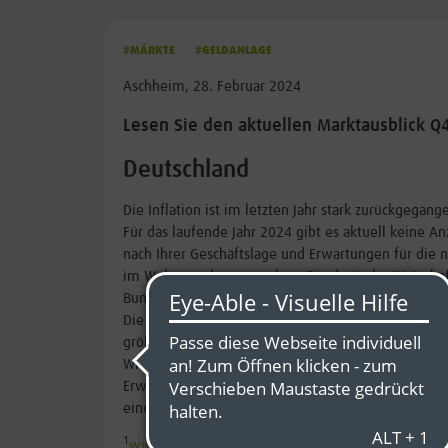
#MÄRKTE
#GELDANLAGE
Aschheim, 28. Februar 2024
Lesen Sie den aktuellen Marktausblick Q
Deutschland
Die Inflation ist im letzten Jahr stark zurückgegan
Für das laufende Jahr 2024 gibt es aktuell keine An
nach Ihrer Geschäftslage und Erwartungen für die 
im Wohnungsbau gesunken. Die deutsche Wirtschaft 
Bundesbank geht erst für die Jahre 2025/2026 vo
Die Aktienmärkte hingegen laufen sehr positiv. A
größten deutschen Unternehmen gelistet. Hierbei h
Wirtschaftsstandort Deutschland abhängig sind. Ge
Erwartungen an die Zinspolitik schon in den Aktie
einem Niveau ohne größere Schwankungsbreite) a
1
www.bundesbank.de/de/presse/interviews/-die-in