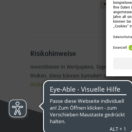
Risikohinweise
Investitionen in Wertpapiere, Tages- und Fes
Risiken. Diese können kumuliert oder einzeln
Risiken
im Überblick.