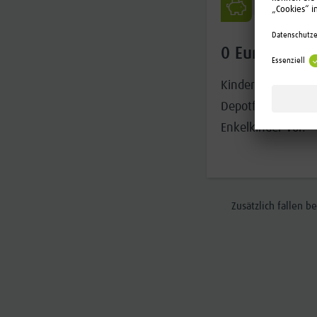
FÜR KINDER
0 Euro Depot
Kinder zahlen bis 
Depotführungsentg
Enkelkinder vor.
Zusätzlich fallen 