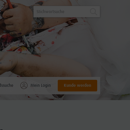
Kunde werden
dssuche
Mein Login