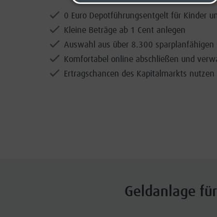
0 Euro Depotführungsentgelt für Kinder u
Kleine Beträge ab 1 Cent anlegen
Auswahl aus über 8.300 sparplanfähigen
Komfortabel online abschließen und verw
Ertragschancen des Kapitalmarkts nutzen
Geldanlage für