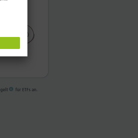
gelt
für ETFs an.