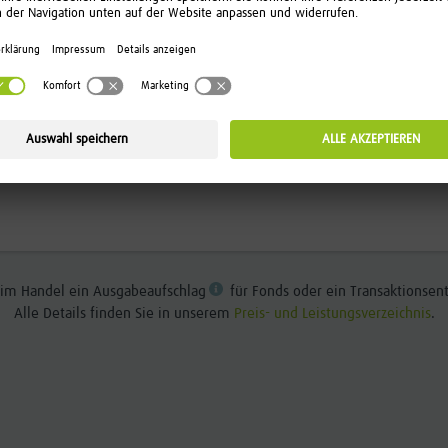
 DAUERHAFT SPAREN
führungsentgelt
zum Erreichen ihrer Volljährigkeit kein
elt. Sorgen Sie jetzt für Kinder und
beim Handel ein Ausgabeaufschlag
für Fonds oder ein Transaktionsent
Alle Details finden Sie in unserem
Preis- und Leistungsverzeichnis
.