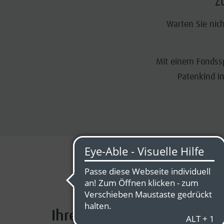
Z
Warten Sie nich
Mit einem Fondssp
Patenkind i
Ihre Vorteile im Überblick