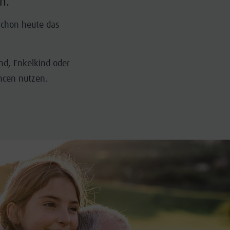
n.
 schon heute das
nd, Enkelkind oder
ncen nutzen.